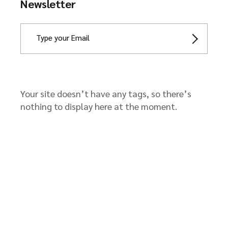
Newsletter
Your site doesn’t have any tags, so there’s
nothing to display here at the moment.