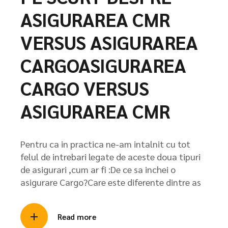
ASIGURAREA CMR
VERSUS ASIGURAREA
CARGOASIGURAREA
CARGO VERSUS
ASIGURAREA CMR
Pentru ca in practica ne-am intalnit cu tot
felul de intrebari legate de aceste doua tipuri
de asigurari ,cum ar fi :De ce sa inchei o
asigurare Cargo?Care este diferente dintre as
Read more