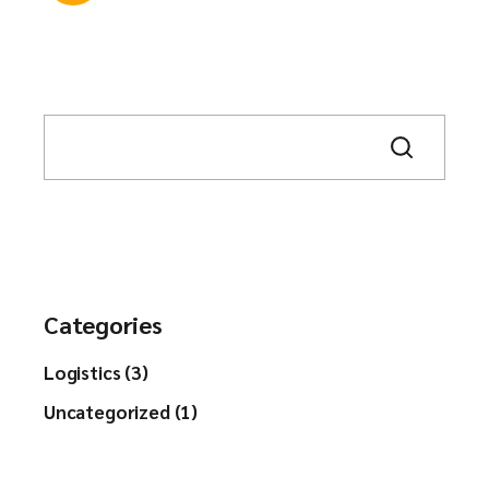
Categories
Logistics (3)
Uncategorized (1)